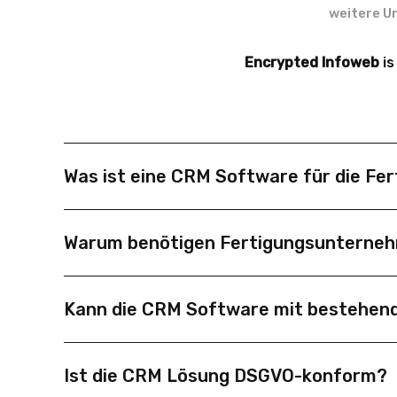
weitere U
Encrypted Infoweb
is
Was ist eine CRM Software für die Fer
Eine CRM Software für die Fertigungsindustrie is
Warum benötigen Fertigungsunternehm
Sales-Abläufe zentral zu verwalten. Sie unterst
Standard-CRMs reichen für Fertigungsbetriebe oft
Kann die CRM Software mit bestehen
Wartungspläne und ERP-Integrationen ab und erfü
Ja, unsere CRM Software für die Fertigungsindust
Ist die CRM Lösung DSGVO-konform?
von Vertrieb bis Produktion zu gewährleisten.