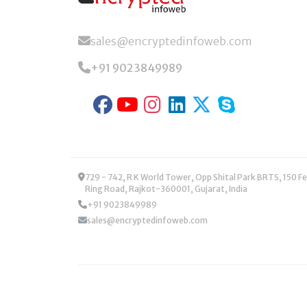
sales@encryptedinfoweb.com
+91 9023849989
729 - 742, R K World Tower, Opp Shital Park BRTS, 150 Feet
Ring Road, Rajkot-360001, Gujarat, India
+91 9023849989
sales@encryptedinfoweb.com