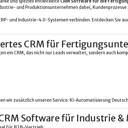
tarke und speziell entwickelte
CRM Software für die Fertigun
strie- und Produktionsunternehmen dabei, Kundenprozesse zu 
 ERP- und Industrie-4.0-Systemen verbinden. Entdecken Sie a
siertes CRM für Fertigungsun
gen ein CRM, das nicht nur Leads verwaltet, sondern auch komp
n wir zusätzlich unseren Service:
KI-Automatisierung Deutsc
CRM Software für Industrie 
eal für B2B-Vertrieb