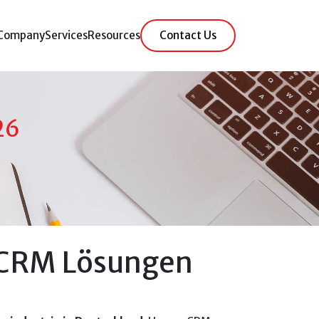
Company
Services
Resources
Contact Us
26
 CRM Lösungen