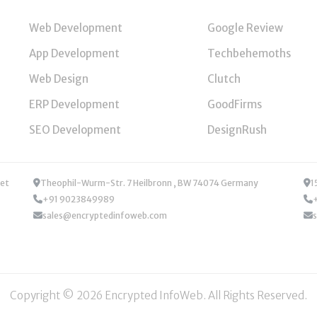
Web Development
Google Review
App Development
Techbehemoths
Web Design
Clutch
ERP Development
GoodFirms
SEO Development
DesignRush
Theophil-Wurm-Str. 7 Heilbronn , BW 74074 Germany
1
+91 9023849989
sales@encryptedinfoweb.com
Copyright © 2026 Encrypted InfoWeb. All Rights Reserved.