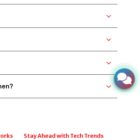
sicher verarbeitet, gespeichert und können auf
Industrieservices sowie B2B-Handelsunternehmen
sisfunktionen starten und das System bei
hone oder Tablet auf Kunden-, Maschinen- und
men?
cturing CRM Systems zwischen 4 und 8 Wochen
works
Stay Ahead with Tech Trends