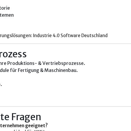
torie
ystemen
erungslösungen:
Industrie 4.0 Software Deutschland
rozess
hre Produktions- & Vertriebsprozesse.
ule für Fertigung & Maschinenbau.
.
lte Fragen
unternehmen geeignet?