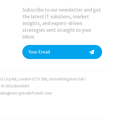
Subscribe to our newsletter and get
the latest IT solutions, market
insights, and expert-driven
strategies sent straight to your
inbox
52 City Rd, London EC1V 2NJ, United Kingdom (UK)
+91 9023849989
sales@encryptedinfoweb.com