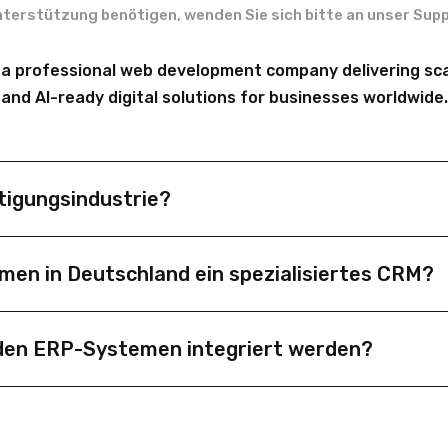
nterstützung benötigen, wenden Sie sich bitte an unser Sup
 a professional web development company delivering sca
and AI-ready digital solutions for businesses worldwide.
tigungsindustrie?
t speziell darauf ausgelegt, komplexe B2B-Vertriebsprozesse
en in Deutschland ein spezialisiertes CRM?
ützt Produktions- und Industrieunternehmen in Deutschland
 nicht aus. Ein spezialisiertes Manufacturing CRM bildet A
den ERP-Systemen integriert werden?
llt gleichzeitig deutsche Datenschutz- und Industrie-4.0-
rie lässt sich nahtlos mit ERP-, MRP- und Industrie-4.0-Sy